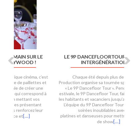
i
o
u
s
LE 9P DANCEFLOORTOUR : UN SHOW
INTERGÉNÉRATIONNEL
Chaque été depuis plus de 10 ans, 9P
Production organise sa tournée spectacle estivale –
« Le 9P Dancefloor Tour ». Pendant la période
estivale, le 9P Dancefloor Tour, fait danser et vibrer
les habitants et vacanciers jusqu’au bout de la nuit !
L’équipe du 9P Dancefloor Tour fait passer des
soirées inoubliables avec DJ aux
platines et danseuses pour mettre l’ambiance ! 3h
[…]
de show