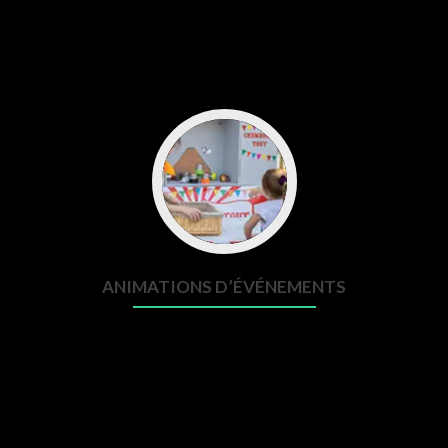
soit festif, à but commercial, en grand comité ou intimiste,
votre événement se doit d’être réussi car il sera unique !
ANIMATIONS D’ÉVÉNEMENTS
L’importance d’un événement repose sur le fait qu’il est
unique. Sa réussite tient à de nombreux facteurs mais surtout
grâce à l’ambiance, qui restera marquée dans les esprits.