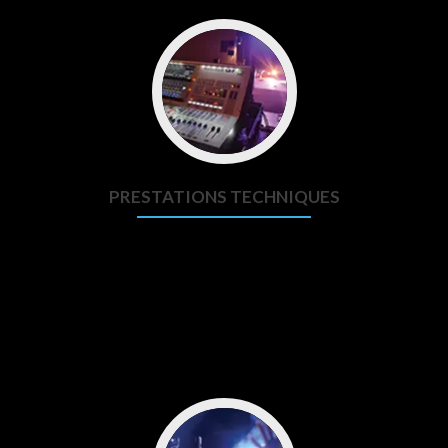
PRESTATIONS TECHNIQUES
La réussite d’un événement ou d’un spectacle tient bien
entendu à ses intervenants et artistes, mais qu’en serait-il
sans le son pour bien les entendre et sans la lumière pour les
faire briller ?