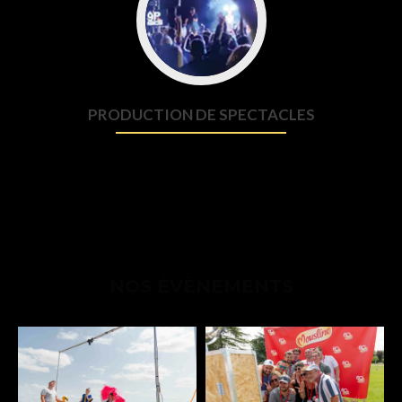
PRODUCTION DE SPECTACLES
Du concert en plein air à 15 000 personnes, avec ou sans tête
d’affiche, au spectacle intimiste, 9P Production propose des
spectacles clé en main, où l’interaction est le maître mot !
NOS ÉVÈNEMENTS