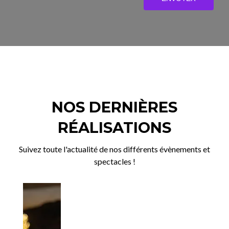
NOS DERNIÈRES
RÉALISATIONS
Suivez toute l'actualité de nos différents évènements et
spectacles !
P
N
r
e
e
x
v
t